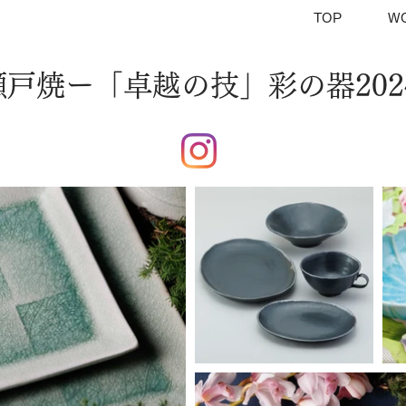
TOP
W
瀬戸焼ー「卓越の技」彩の器202