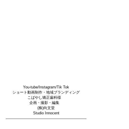
​You-tube/Instagram/Tik Tok
ショート動画制作・地域ブランディング
こばやし矯正歯科様
企画・
撮影・編集
(株)向文堂
Studio Innocent​